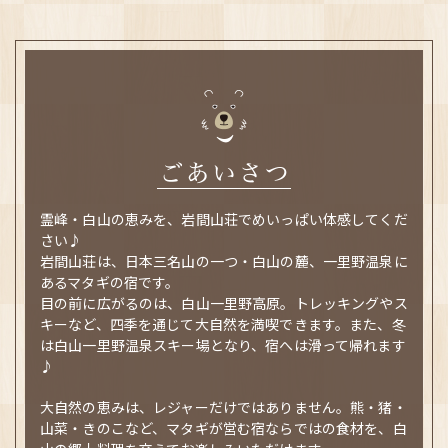
霊峰・白山の恵みを、岩間山荘でめいっぱい体感してくだ
さい♪
岩間山荘は、日本三名山の一つ・白山の麓、一里野温泉に
あるマタギの宿です。
目の前に広がるのは、白山一里野高原。
トレッキングやス
キーなど、四季を通じて大自然を満喫できます。
また、冬
は白山一里野温泉スキー場となり、宿へは滑って帰れます
♪
大自然の恵みは、レジャーだけではありません。
熊・猪・
山菜・きのこなど、マタギが営む宿ならではの食材を、
白