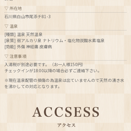
所在地
石川県白山市尾添チ81-3
温泉
[種類] 温泉 天然温泉
[泉質] 弱アルカリ泉 ナトリウム・塩化物炭酸水素塩泉
[効能] 外傷 神経痛 皮膚病
注意事項
入湯税が別途必要です。（お一人様150円）
チェックインが18:00以降の場合必ずご連絡下さい。
※現在温泉配管の損傷の為温泉は出ていませんので天然の湧き水
を沸かしての対応となります。